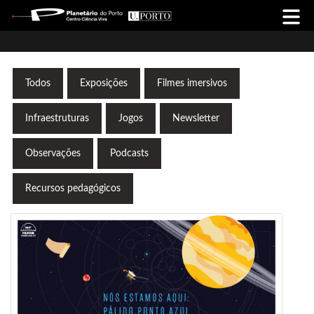
Todos
Exposições
Filmes imersivos
Infraestruturas
Jogos
Newsletter
Observações
Podcasts
Recursos pedagógicos