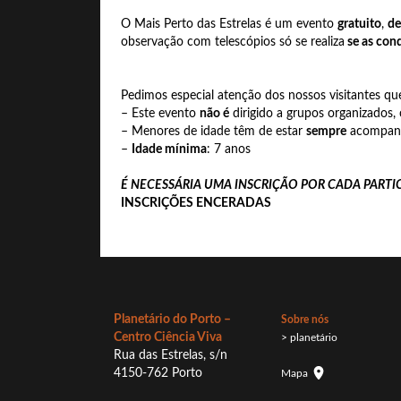
O Mais Perto das Estrelas é um evento
gratuito
,
de
observação com telescópios só se realiza
se as con
Pedimos especial atenção dos nossos visitantes qu
– Este evento
não é
dirigido a grupos organizados,
– Menores de idade têm de estar
sempre
acompanh
–
Idade mínima
: 7 anos
É NECESSÁRIA UMA INSCRIÇÃO POR CADA PARTI
INSCRIÇÕES ENCERADAS
Planetário do Porto –
Sobre nós
Centro Ciência Viva
> planetário
Rua das Estrelas, s/n
4150-762 Porto
Mapa