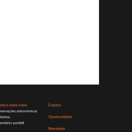
oteca sobre rodas
Eventos
bservações astronómicas
lestras
Oportunidades
anetário portátil
Newsletter