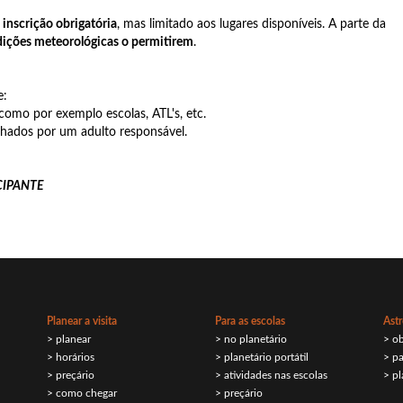
 inscrição obrigatória
, mas limitado aos lugares disponíveis. A parte da
dições meteorológicas o permitirem
.
e:
 como por exemplo escolas, ATL's, etc.
ados por um adulto responsável.
CIPANTE
Planear a visita
Para as escolas
Astr
> planear
> no planetário
> o
> horários
> planetário portátil
> pa
> preçário
> atividades nas escolas
> pl
> como chegar
> preçário