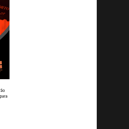
rão
 para