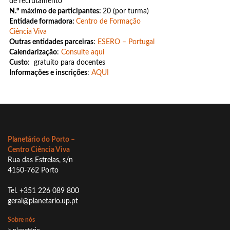
de recrutamento
N.º máximo de participantes:
20 (por turma)
Entidade formadora:
Centro de Formação
Ciência Viva
Outras entidades parceiras
:
ESERO – Portugal
Calendarização
:
Consulte aqui
Custo
: gratuito para docentes
Informações e inscrições
:
AQUI
Planetário do Porto –
Centro Ciência Viva
Rua das Estrelas, s/n
4150-762 Porto
Tel. +351 226 089 800
geral@planetario.up.pt
Sobre nós
> planetário