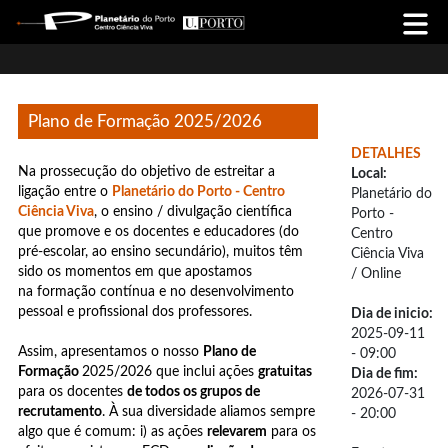
Plano de Formação 2025/2026
DETALHES
Na prossecução do objetivo de estreitar a
Local:
ligação entre o
Planetário do Porto - Centro
Planetário do
Ciência Viva
, o ensino / divulgação científica
Porto -
que promove e os docentes e educadores (do
Centro
pré-escolar, ao ensino secundário), muitos têm
Ciência Viva
sido os momentos em que apostamos
/ Online
na formação contínua e no desenvolvimento
pessoal e profissional dos professores.
Dia de inicio:
2025-09-11
Assim, apresentamos o nosso
Plano de
- 09:00
Formação
2025/2026 que inclui ações
gratuitas
Dia de fim:
para os docentes
de todos os grupos de
2026-07-31
recrutamento
. À sua diversidade aliamos sempre
- 20:00
algo que é comum: i) as ações
relevarem
para os