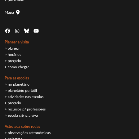
Mapa
Planear a visita
> planear
> horários
> preçário
> como chegar
Para as escolas
> no planetário
> planetário portátil
> atividades nas escolas
> preçário
> recursos p/ professores
> escola ciência viva
Astroteca sobre rodas
> observações astronómicas
> palestras