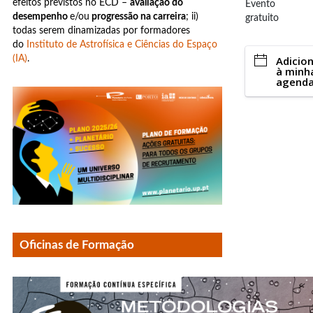
efeitos previstos no ECD –
avaliação do
Evento
desempenho
e/ou
progressão na carreira
; ii)
gratuito
todas serem dinamizadas por formadores
do
Instituto de Astrofísica e Ciências do Espa
ço
(IA)
.
Adicio
à minh
agend
Oficinas de Formação