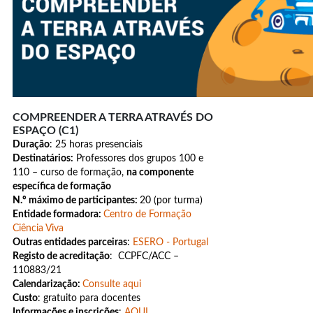
COMPREENDER A TERRA ATRAVÉS DO
ESPAÇO (C1)
Duração
: 25 horas presenciais
Destinatários:
Professores dos grupos 100 e
110 – curso de formação,
na componente
específica de formação
N.º máximo de participantes:
20 (por turma)
Entidade formadora:
Centro de Formação
Ciência Viva
Outras entidades parceiras
:
ESERO - Portugal
Registo de acreditação
: CCPFC/ACC –
110883/21
Calendarização:
Consulte aqui
Custo
: gratuito para docentes
Informações e inscrições
:
AQUI