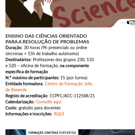
ENSINO DAS CIÊNCIAS ORIENTADO
PARA A RESOLUÇÃO DE PROBLEMAS
Duração
: 30 horas (9h presenciais ou online
síncronas + 15h de trabalho autónomo)
Destinatários:
Professores dos grupos 230, 510
e 520 – oficina de formação,
na componente
específica de formação
N.º máximo de participantes:
15 (por turma)
Entidade formadora
:
Centro de Formação Júlio
de Resende
Registo de acreditação
: CCPFC/ACC-112588/21
Calendarização
:
Consulte aqui
Custo
: gratuito para docentes
Informações e inscrições
:
AQUI