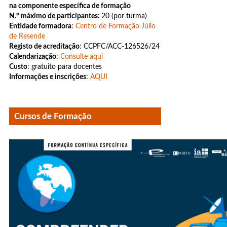
na componente específica de formação
N.º máximo de participantes:
20 (por turma)
Entidade formadora
:
Centro de Formação Júlio
de Resende
Registo de acreditação
: CCPFC/ACC-126526/24
Calendarização
:
Consulte aqui
Custo
: gratuito para docentes
Informações e inscrições
:
AQUI
Cursos de Formação