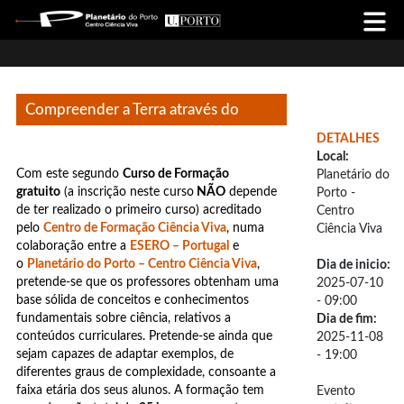
Compreender a Terra através do
DETALHES
Espaço (CTAE 2) - 2025/2026
Local:
Com este segundo
Curso de Formação
Planetário do
gratuito
(a inscrição neste curso
NÃO
depende
Porto -
de ter realizado o primeiro curso) acreditado
Centro
pelo
Centro de Formação Ciência Viva
, numa
Ciência Viva
colaboração entre a
ESERO – Portugal
e
o
Planetário do Porto – Centro Ciência Viva
,
Dia de inicio:
pretende-se que os professores obtenham uma
2025-07-10
base sólida de conceitos e conhecimentos
- 09:00
fundamentais sobre ciência, relativos a
Dia de fim:
conteúdos curriculares. Pretende-se ainda que
2025-11-08
sejam capazes de adaptar exemplos, de
- 19:00
diferentes graus de complexidade, consoante a
faixa etária dos seus alunos. A formação tem
Evento